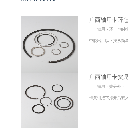
广西轴用卡环
轴用卡环（也叫
中脱出。以下按从简单
广西轴用卡簧
轴用卡簧是外卡
卡簧钳把它撑开后套入