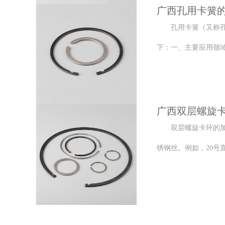
广西孔用卡簧
孔用卡簧（又称
下：一、主要应用领域
广西双层螺旋
双层螺旋卡环的
锈钢丝。例如，20号直