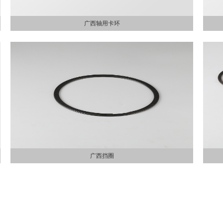
广西轴用卡环
广西挡圈