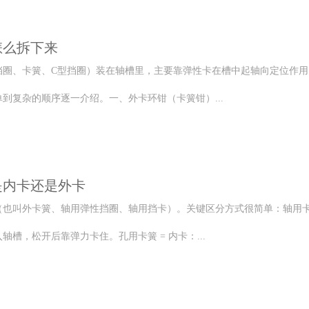
怎么拆下来
挡圈、卡簧、C型挡圈）装在轴槽里，主要靠弹性卡在槽中起轴向定位作用。
到复杂的顺序逐一介绍。一、外卡环钳（卡簧钳）...
是内卡还是外卡
（也叫外卡簧、轴用弹性挡圈、轴用挡卡）。关键区分方式很简单：轴用卡
轴槽，松开后靠弹力卡住。孔用卡簧 = 内卡：...