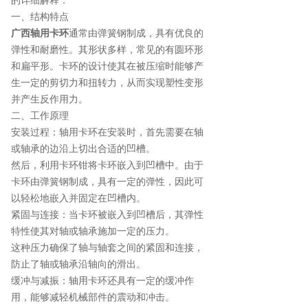
的详细解释：
一、结构特点
广西轴用卡环
通常由弹簧钢制成，具有优良的
弹性和耐磨性。其形状多样，常见的有圆环形
和扁平形。卡环的设计使其在被压缩时能够产
生一定的剪切力和扭转力，从而实现塑性变形
并产生反作用力。
二、工作原理
安装过程：轴用卡环在安装时，首先需要在轴
或轴承的边沿上切出合适的凹槽。
然后，利用卡环钳将卡环嵌入到凹槽中。由于
卡环由弹簧钢制成，具有一定的弹性，因此可
以轻松地嵌入并固定在凹槽内。
紧固与连接：当卡环被嵌入到凹槽后，其弹性
特性使其对轴或轴承施加一定的压力。
这种压力确保了轴与轴套之间的紧固和连接，
防止了轴或轴承沿轴向的滑出。
缓冲与减振：轴用卡环还具有一定的缓冲作
用，能够减轻机械部件的震动和冲击。