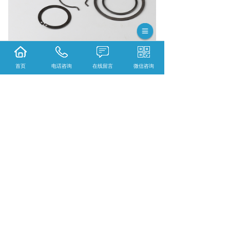
首页
电话咨询
在线留言
微信咨询
轴用弹性挡圈口碑怎么样？扣环哪里好？孔用
弹性挡圈找哪家？新昌县徕得利卡环有限公司
从事轴用弹性挡圈,扣环,孔用弹性挡圈,
相关标签：
轴用卡簧
,
轴用外卡簧
,
轴用卡簧厂
家
,
轴用卡簧生产厂家
,
不锈钢轴用卡簧
,
不锈钢
轴用卡簧厂家
,
上一条：
广西轴用卡环怎么拆下来
下一条：
广西孔用卡簧的应用范围是哪些