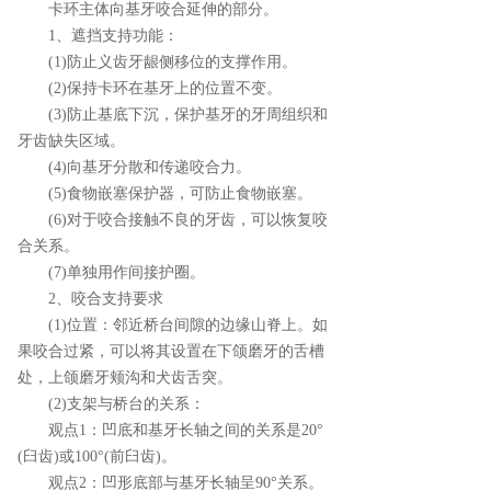
卡环主体向基牙咬合延伸的部分。
1、遮挡支持功能：
(1)防止义齿牙龈侧移位的支撑作用。
(2)保持卡环在基牙上的位置不变。
(3)防止基底下沉，保护基牙的牙周组织和
牙齿缺失区域。
(4)向基牙分散和传递咬合力。
(5)食物嵌塞保护器，可防止食物嵌塞。
(6)对于咬合接触不良的牙齿，可以恢复咬
合关系。
(7)单独用作间接护圈。
2、咬合支持要求
(1)位置：邻近桥台间隙的边缘山脊上。如
果咬合过紧，可以将其设置在下颌磨牙的舌槽
处，上颌磨牙颊沟和犬齿舌突。
(2)支架与桥台的关系：
观点1：凹底和基牙长轴之间的关系是20°
(臼齿)或100°(前臼齿)。
观点2：凹形底部与基牙长轴呈90°关系。