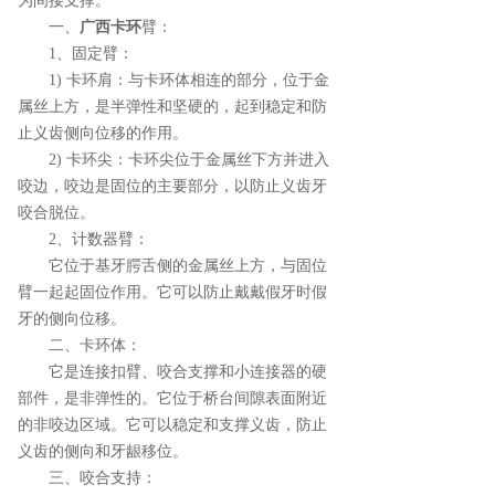
为间接支撑。
一、
广西卡环
臂：
1、固定臂：
1) 卡环肩：与卡环体相连的部分，位于金
属丝上方，是半弹性和坚硬的，起到稳定和防
止义齿侧向位移的作用。
2) 卡环尖：卡环尖位于金属丝下方并进入
咬边，咬边是固位的主要部分，以防止义齿牙
咬合脱位。
2、计数器臂：
它位于基牙腭舌侧的金属丝上方，与固位
臂一起起固位作用。它可以防止戴戴假牙时假
牙的侧向位移。
二、卡环体：
它是连接扣臂、咬合支撑和小连接器的硬
部件，是非弹性的。它位于桥台间隙表面附近
的非咬边区域。它可以稳定和支撑义齿，防止
义齿的侧向和牙龈移位。
三、咬合支持：