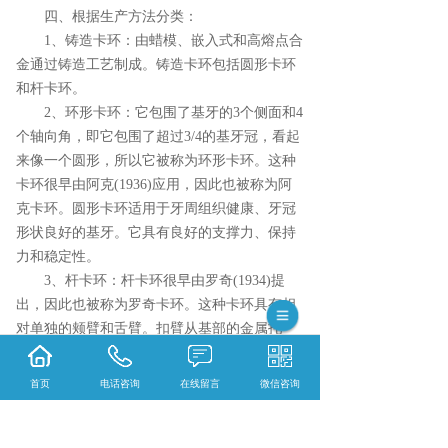
四、根据生产方法分类：
1、铸造卡环：由蜡模、嵌入式和高熔点合
金通过铸造工艺制成。铸造卡环包括圆形卡环
和杆卡环。
2、环形卡环：它包围了基牙的3个侧面和4
个轴向角，即它包围了超过3/4的基牙冠，看起
来像一个圆形，所以它被称为环形卡环。这种
卡环很早由阿克(1936)应用，因此也被称为阿
克卡环。圆形卡环适用于牙周组织健康、牙冠
形状良好的基牙。它具有良好的支撑力、保持
力和稳定性。
3、杆卡环：杆卡环很早由罗奇(1934)提
出，因此也被称为罗奇卡环。这种卡环具有相
对单独的颊臂和舌臂。扣臂从基部的金属托
槽、基部中的固位网或大小连接件延伸，并穿
过牙龈到达基牙颊面上凸点的下凹区域。它的
首页
电话咨询
在线留言
微信咨询
保持功能是从下到上的推式保持，因此也称为
推式卡环。适用于游离缺失后牙的基牙，固位