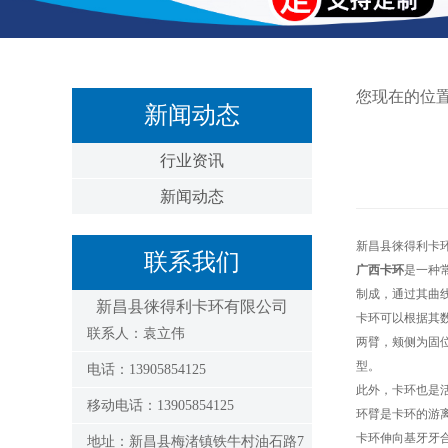
您现在的位
新闻动态
行业资讯
新闻动态
新昌县徕得利卡
联系我们
广西卡环
是一种
制成，通过其曲
新昌县徕得利卡环有限公司
卡环可以根据其
联系人：袁立伟
两臂，颊侧为固
型。
电话：13905854125
此外，卡环也是
移动电话：13905854125
环臂是卡环的游
卡环伸向基牙牙
地址：新昌县梅渚镇铁牛村油石路7