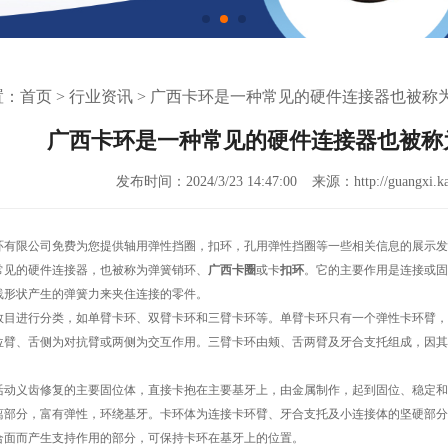
置：
首页
>
行业资讯
>
广西卡环是一种常见的硬件连接器也被称
广西卡环是一种常见的硬件连接器也被称
发布时间：2024/3/23 14:47:00
来源：http://guangxi.ka
环有限公司免费为您提供
轴用弹性挡圈
，扣环，孔用弹性挡圈等一些相关信息的展示发
常见的硬件连接器，也被称为弹簧销环、
广西卡圈
或卡
扣环
。它的主要作用是连接或固
线形状产生的弹簧力来夹住连接的零件。
数目进行分类，如单臂卡环、双臂卡环和三臂卡环等。单臂卡环只有一个弹性卡环臂，
位臂、舌侧为对抗臂或两侧为交互作用。三臂卡环由颊、舌两臂及牙合支托组成，因其
活动义齿修复的主要固位体，直接卡抱在主要基牙上，由金属制作，起到固位、稳定和
离部分，富有弹性，环绕基牙。卡环体为连接卡环臂、牙合支托及小连接体的坚硬部分
合面而产生支持作用的部分，可保持卡环在基牙上的位置。