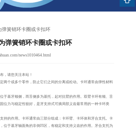
为弹簧销环卡圈或卡扣环
为弹簧销环卡圈或卡扣环
huan.com/news1010464.html
布，请您关注本站！
定两个或多个零件，防止它们之间的分离或松动。卡环通常由弹性材料
位于基牙颊侧，而舌侧多为基托，起对抗臂的作用。双臂卡环有颊、舌
固位力与稳定性较好，是牙支持式可摘局部义齿最常用的一种卡环类
支持的作用。卡环通常由三部分组成：卡环臂、卡环体和牙合支托。卡
，位于基牙轴面角的非倒凹区，有稳定和支持义齿的作用。牙合支托为