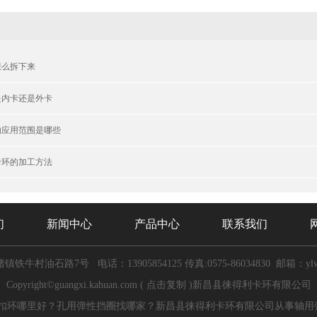
怎么拆下来
是内卡还是外卡
的应用范围是哪些
卡环的加工方法
们
新闻中心
产品中心
联系我们
渚镇铁牛村油石路7号
电话：13905854125
传真:0575-86034830 邮箱：ylw@m
Copyright©
guangxi.kahuan.com
(
点击复制
)新昌县徕得利卡环有限公司
扣环哪里好？孔用弹性挡圈找哪家？新昌县徕得利卡环有限公司从事轴用弹