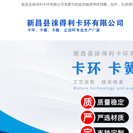
新昌县徕得利卡环有限公司免费为您提供
轴用弹性挡圈
，扣环，孔用弹