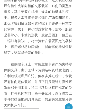
些细小的零件移动到轴或孔上，是安装在机器
设备槽中或轴向槽的夹紧装置。它们的类型有
很多，其主要装在机器、设备的轴槽或孔槽
中。很多人常常将卡簧和弹性
广西挡圈
混谈。
那么卡簧到底该如何选择呢？卡簧是一种重要
的零件，属于一种小型器材部件，规格一般都
是非常小。卡簧的形状一般都是圆形，但是在
一端却有着缺口。将卡簧套在需要固定的器材
上，再用螺丝将缺口锁住，就能够使器材保持
稳定，这就是卡簧的作用。
在数控车床上，常用主轴卡簧作为夹持零
件的夹具，由于主轴卡簧的结构及精度 较好，
在制造领域应用广泛。但在实操过程中，卡簧
没有轴向定位装置，并且它们只能针对弹性环
端面和专用工具，将工具移动到程序指定的位
置，打开机床车门，松开夹紧环，然后将加工
零件的端面拖到刀具表面，然后夹紧主轴环并
关闭机床车门。