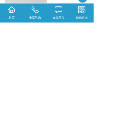
首页
电话咨询
在线留言
微信咨询
轴用弹性挡圈口碑怎么样？扣环哪里好？孔用
弹性挡圈找哪家？新昌县徕得利卡环有限公司
从事轴用弹性挡圈,扣环,孔用弹性挡圈,
相关标签：
卡簧
,
轴用卡簧
,
上一条：
广西弹性挡圈是一种有多层结构的零
件
下一条：
没有了
365系统